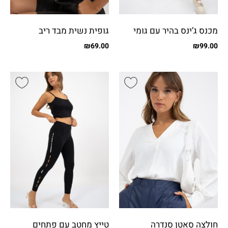
מכנס ג’ינס בהיר עם גומי
גופית נשית מבד ריב
בגב
₪
69.00
₪
99.00
חולצה סאטן סנדרה
טייץ מחטב עם פתחים