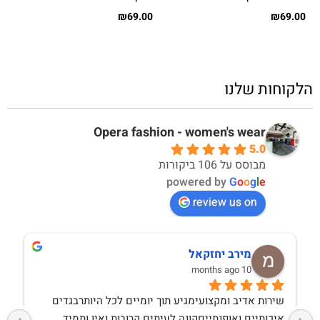
ודפוס
₪
69.00
₪
69.00
הלקוחות שלנו
Opera fashion - women's wear
5.0
מבוסס על 106 ביקורות
powered by
G
o
o
g
l
e
review us on
מירב יחזקאל
10 months ago
שירות אדיב ומקצועימגיע תוך יומיים לכל היותרבגדים 
איכותיים ואופנתייםקונה לעיתים קרובות ואין ותמיד 