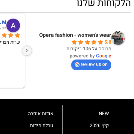
הלקוחות שלנו
דקלה אברבנאל
אי
10 months ago
10 months ago
Opera fashion - women's wear
5.0
אחלה חוויית קנייה ואחלה מוצרים
מבוסס על 106 ביקורות
powered by
G
o
o
g
l
e
review us on
NEW
אודות אופרה
קיץ 2026
טבלת מידות