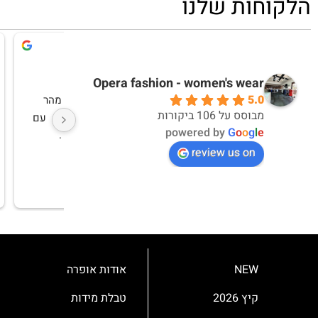
הלקוחות שלנו
דקלה אברבנאל
אי
10 months ago
10 months ago
Opera fashion - women's wear
5.0
אחלה חוויית קנייה ואחלה מוצרים
מבוסס על 106 ביקורות
powered by
G
o
o
g
l
e
review us on
NEW
אודות אופרה
קיץ 2026
טבלת מידות