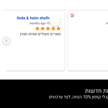
לימור אפרת
10 months ago
שירות מעולה, בגדים באיכות מצויינת ! מאד 
שרות מדהים ,תודה
ש
הצטרפי למועדון החברות וקבלי קופון 10% הנחה, לצד עדכונים