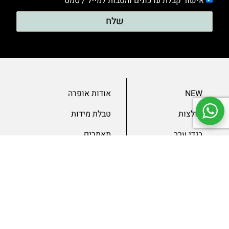
אישור קבלת עדכונים והטבות למייל / סמס
שלח
NEW
אודות אופרה
חולצות
טבלת מידות
בגדי ערב
מאמרים
שמלות
צור קשר
מכנסיים
תנאים ומדיניות
ג’קטים
הצהרת נגישות
SLAE
גיפטקארד