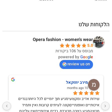
הלקוחות שלנו
Opera fashion - women's wear
5.0
מבוסס על 106 ביקורות
powered by
G
o
o
g
l
e
review us on
מירב יחזקאל
10 months ago
שירות אדיב ומקצועימגיע תוך יומיים לכל היותרבגדים 
איכותיים ואופנתייםקונה לעיתים קרובות ואין ותמיד 
מרוצהמגיע בצורה מכובדת, בדים איכותייםאין עליהם 