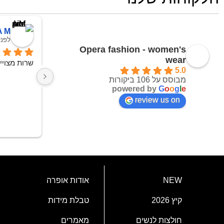
A M
לפני 3 שבוע
Opera fashion - women's
wear
שרות מצויי
5.0
מבוסס על 106 ביקורות
powered by
G
o
o
g
l
e
review us on
NEW
אודות אופרה
קיץ 2026
טבלת מידות
חולצות לנשים
מאמרים