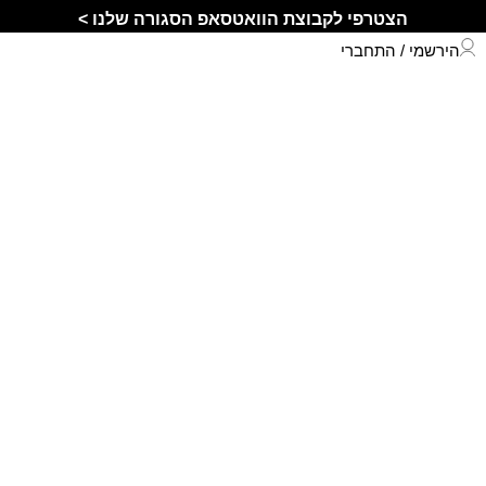
הצטרפי לקבוצת הוואטסאפ הסגורה שלנו >
הירשמי / התחברי
התחברי לחשבון שלך