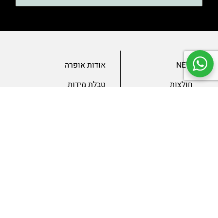
NEW
אודות אופרה
חולצות
טבלת מידות
בגדי ערב
מאמרים
שמלות
צור קשר
מכנסיים
תנאים ומדיניות
ג’קטים
הצהרת נגישות
SLAE
גיפטקארד