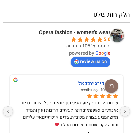
הלקוחות שלנו
Opera fashion - women's wear
5.0
מבוסס על 106 ביקורות
powered by
G
o
o
g
l
e
review us on
מירב יחזקאל
10 months ago
שירות אדיב ומקצועימגיע תוך יומיים לכל היותרבגדים 
איכותיים ואופנתייםקונה לעיתים קרובות ואין ותמיד 
מרוצהמגיע בצורה מכובדת, בדים איכותייםאין עליהם 
ותודה לקרן שנותנת שירות מכל ה