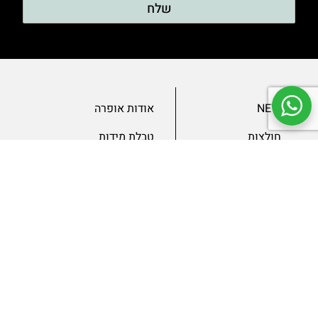
שלח
NEW
אודות אופרה
חולצות
טבלת מידות
בגדי ערב
מאמרים
שמלות
צור קשר
מכנסיים
תנאים ומדיניות
ג’קטים
הצהרת נגישות
SLAE
גיפטקארד