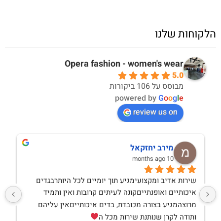
הלקוחות שלנו
Opera fashion - women's wear
5.0
מבוסס על 106 ביקורות
powered by
G
o
o
g
l
e
review us on
מירב יחזקאל
10 months ago
שירות אדיב ומקצועימגיע תוך יומיים לכל היותרבגדים 
איכותיים ואופנתייםקונה לעיתים קרובות ואין ותמיד 
מרוצהמגיע בצורה מכובדת, בדים איכותייםאין עליהם 
ותודה לקרן שנותנת שירות מכל ה