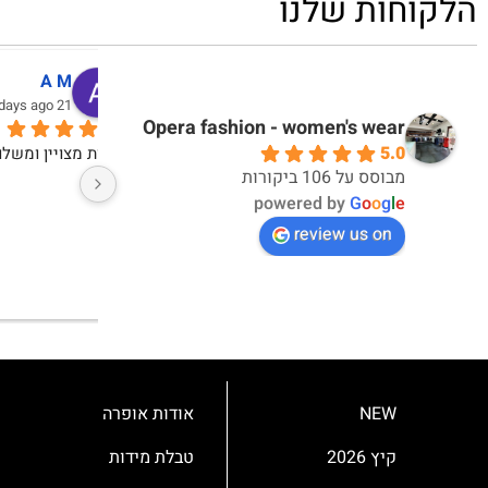
הלקוחות שלנו
דקלה אברבנאל
אי
10 months ago
10 months ago
Opera fashion - women's wear
5.0
אחלה חוויית קנייה ואחלה מוצרים
מבוסס על 106 ביקורות
powered by
G
o
o
g
l
e
review us on
NEW
אודות אופרה
קיץ 2026
טבלת מידות