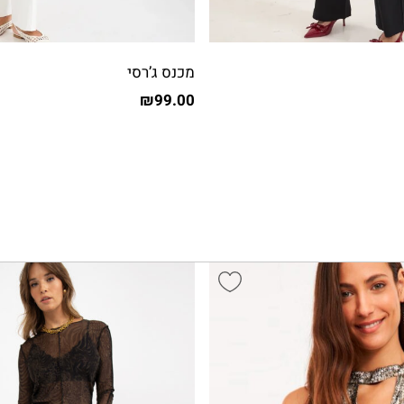
מכנס ג’רסי
₪
99.00