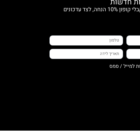
הצטרפי למועדון החברות וקבלי קופון 10% הנחה, לצד עדכונים
ת למייל / סמס