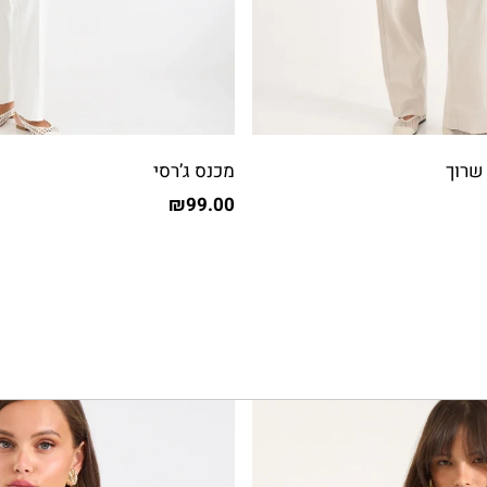
שרוך
מכנס ג’רסי
₪
99.00