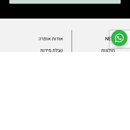
NEW
אודות אופרה
חולצות
טבלת מידות
בגדי ערב
מאמרים
שמלות
צור קשר
מכנסיים
תנאים ומדיניות
ג’קטים
הצהרת נגישות
SLAE
גיפטקארד