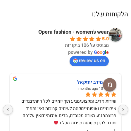
הלקוחות שלנו
Opera fashion - women's wear
5.0
מבוסס על 106 ביקורות
powered by
G
o
o
g
l
e
review us on
מירב יחזקאל
10 months ago
שירות אדיב ומקצועימגיע תוך יומיים לכל היותרבגדים 
איכותיים ואופנתייםקונה לעיתים קרובות ואין ותמיד 
מרוצהמגיע בצורה מכובדת, בדים איכותייםאין עליהם 
ותודה לקרן שנותנת שירות מכל ה