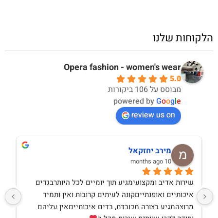
הלקוחות שלנו
Opera fashion - women's wear
5.0
מבוסס על 106 ביקורות
powered by
G
o
o
g
l
e
review us on
מירב יחזקאל
10 months ago
שירות אדיב ומקצועימגיע תוך יומיים לכל היותרבגדים 
איכותיים ואופנתייםקונה לעיתים קרובות ואין ותמיד 
מרוצהמגיע בצורה מכובדת, בדים איכותייםאין עליהם 