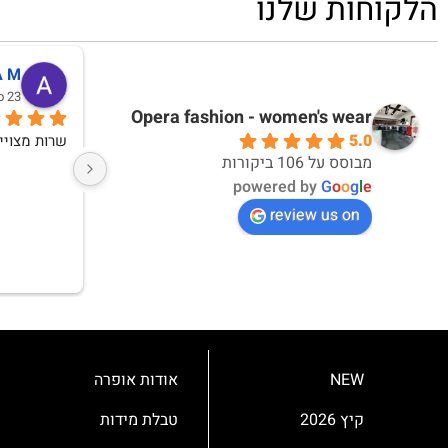
הלקוחות שלנו
דקלה אברבנאל
אי
10 months ago
10 months ago
Opera fashion - women's wear
5.0
אחלה חוויית קנייה ואחלה מוצרים
מבוסס על 106 ביקורות
powered by
G
o
o
g
l
e
review us on
NEW
אודות אופרה
קיץ 2026
טבלת מידות