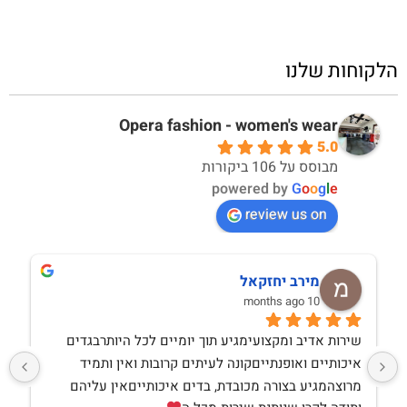
הלקוחות שלנו
Opera fashion - women's wear
5.0
מבוסס על 106 ביקורות
powered by
G
o
o
g
l
e
review us on
מירב יחזקאל
10 months ago
שירות אדיב ומקצועימגיע תוך יומיים לכל היותרבגדים 
איכותיים ואופנתייםקונה לעיתים קרובות ואין ותמיד 
מרוצהמגיע בצורה מכובדת, בדים איכותייםאין עליהם 