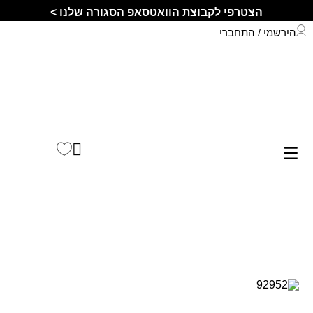
הצטרפי לקבוצת הוואטסאפ הסגורה שלנו >
הירשמי / התחברי
התחברי לחשבון שלך
קיץ 2026