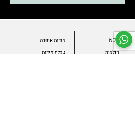
NEW
אודות אופרה
חולצות
טבלת מידות
בגדי ערב
מאמרים
שמלות
צור קשר
מכנסיים
תנאים ומדיניות
ג’קטים
הצהרת נגישות
SLAE
גיפטקארד