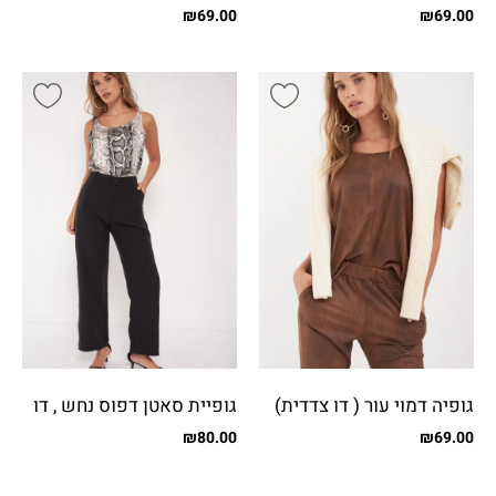
₪
69.00
₪
69.00
גופיה דמוי עור ( דו צדדית)
גופיית סאטן דפוס נחש , דו
צדדי
₪
80.00
₪
69.00