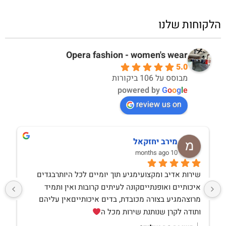
הלקוחות שלנו
Opera fashion - women's wear
5.0
מבוסס על 106 ביקורות
powered by
G
o
o
g
l
e
review us on
מירב יחזקאל
10 months ago
שירות אדיב ומקצועימגיע תוך יומיים לכל היותרבגדים 
איכותיים ואופנתייםקונה לעיתים קרובות ואין ותמיד 
מרוצהמגיע בצורה מכובדת, בדים איכותייםאין עליהם 
ותודה לקרן שנותנת שירות מכל ה