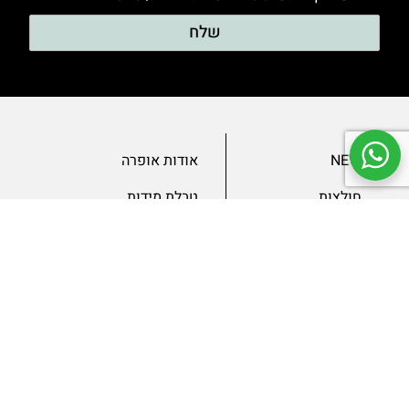
שלח
NEW
אודות אופרה
חולצות
טבלת מידות
בגדי ערב
מאמרים
שמלות
צור קשר
מכנסיים
תנאים ומדיניות
ג’קטים
הצהרת נגישות
SLAE
גיפטקארד