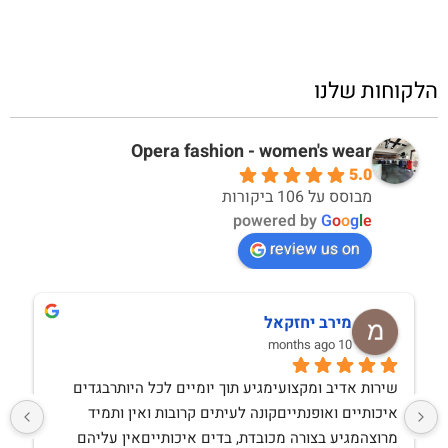
הלקוחות שלנו
Opera fashion - women's wear
5.0
מבוסס על 106 ביקורות
powered by
G
o
o
g
l
e
review us on
מירב יחזקאל
10 months ago
שירות אדיב ומקצועימגיע תוך יומיים לכל היותרבגדים 
איכותיים ואופנתייםקונה לעיתים קרובות ואין ותמיד 
מרוצהמגיע בצורה מכובדת, בדים איכותייםאין עליהם 