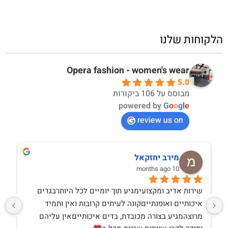
הלקוחות שלנו
Opera fashion - women's wear
5.0
מבוסס על 106 ביקורות
powered by
G
o
o
g
l
e
review us on
מירב יחזקאל
10 months ago
שירות אדיב ומקצועימגיע תוך יומיים לכל היותרבגדים 
איכותיים ואופנתייםקונה לעיתים קרובות ואין ותמיד 
מרוצהמגיע בצורה מכובדת, בדים איכותייםאין עליהם 