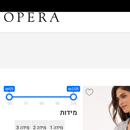
₪69
₪108
69
79
89
98
108
מידות
מידה 1
מידה 2
מידה 3