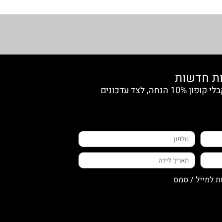
הצטרפי למועדון החברות וקבלי קופון 10% הנחה, לצד עדכונים
ת למייל / סמס