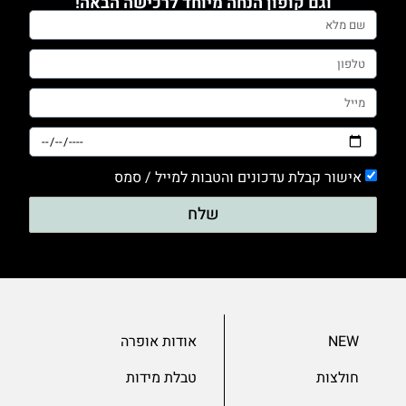
וגם קופון הנחה מיוחד לרכישה הבאה!
0
טייץ
1
מכנסים
0
סריגים
0
אישור קבלת עדכונים והטבות למייל / סמס
עם דפוס
שלח
0
עם הדפס
0
ערב
0
NEW
אודות אופרה
שמלות
חולצות
טבלת מידות
0
שרוול 3/4