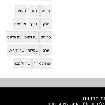
גופיה
גינס
גקטים
חלק
טייץ
מכנסים
סריגים
עם דפוס
עם הדפס
ערב
שמלות
שרוול 3/4
שרוול ארוך
שרוול קצר
הצטרפי למועדון החברות וקבלי קופון 10% הנחה, לצד עדכונים