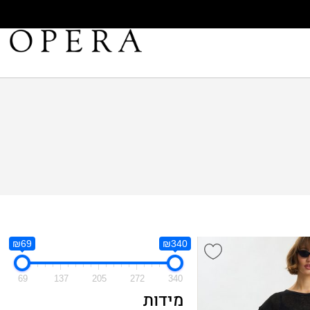
₪69
₪340
69
137
205
272
340
מידות