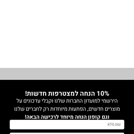
מידה 1
ווסט
מבריק
₪
99.00
1
מידה 2
1
מידה 3
מידה 1
מידה 2
0
מידה 3
מידה 4
0
גופיה
0
מידה 5
0
גינס
10% הנחה למצטרפות חדשות!
0
הירשמי למועדון החברות שלנו וקבלי עדכונים על
גקטים
מוצרים חדשים, הפתעות מיוחדות רק לחברים שלנו
וגם קופון הנחה מיוחד לרכישה הבאה!
0
חלק