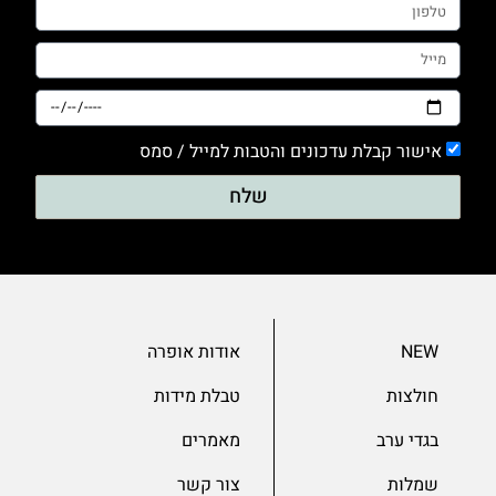
0
טייץ
0
מכנסים
0
אישור קבלת עדכונים והטבות למייל / סמס
סריגים
שלח
0
עם דפוס
0
עם הדפס
0
NEW
אודות אופרה
ערב
חולצות
טבלת מידות
0
שמלות
בגדי ערב
מאמרים
0
שמלות
צור קשר
שרוול 3/4