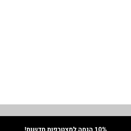
מידה 5
מידה 4
0
ערב
0
סריג
שמלות
נשי
₪
69.00
דק
0
שרוול 3/4
1
מידה 1
שרוול ארוך
מידה 2
מידה 3
0
שרוול קצר
מידה 4
מידה 5
10% הנחה למצטרפות חדשות!