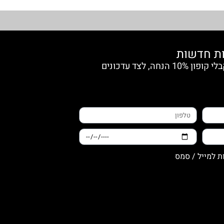
הצטרפי למועדון החברות וקבלי קופון 10% הנחה, לצד עדכונים
ת למייל / סמס