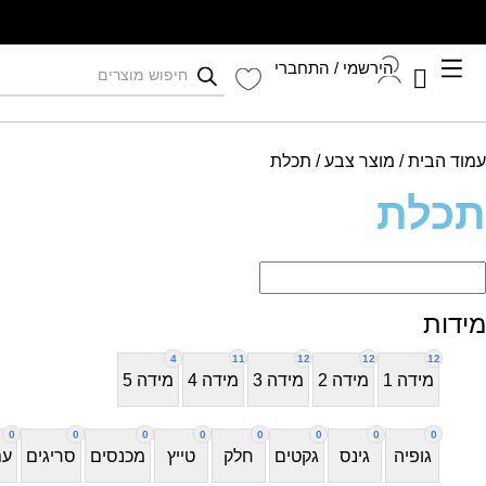
הירשמי / התחברי
קיץ 2026
עמוד הבית
התחברי לחשבון שלך
/ מוצר צבע / תכלת
תכלת
מידות
4
11
12
12
12
מידה 1
מידה 2
מידה 3
מידה 4
מידה 5
0
0
0
0
0
0
0
0
גופיה
גינס
גקטים
חלק
טייץ
מכנסים
סריגים
עם