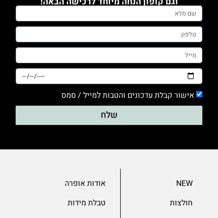
וגם קופון הנחה מיוחד לרכישה הבאה!
0
טייץ
0
מכנסים
0
סריגים
0
אישור קבלת עדכונים והטבות למייל / סמס
עם דפוס
שלח
0
עם הדפס
0
ערב
0
NEW
אודות אופרה
שמלות
חולצות
טבלת מידות
0
שרוול 3/4