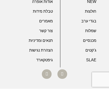
NEW
אודות אופרה
0
חולצות
טבלת מידות
שרוול 3/4
בגדי ערב
מאמרים
0
שרוול ארוך
שמלות
צור קשר
0
מכנסיים
תנאים ומדיניות
שרוול קצר
ג’קטים
הצהרת נגישות
SLAE
גיפטקארד