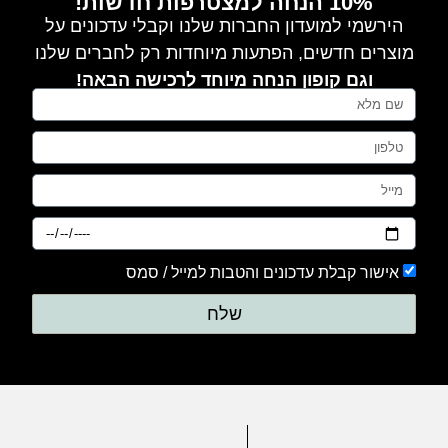
10% הנחה למצטרפות חדשות!
חלק
הירשמי למועדון החברות שלנו וקבלי עדכונים על
מוצרים חדשים, הפתעות מיוחדות רק לחברים שלנו
0
טייץ
וגם קופון הנחה מיוחד לרכישה הבאה!
0
מכנסים
0
סריגים
0
עם דפוס
אישור קבלת עדכונים והטבות למייל / סמס
0
שלח
עם הדפס
0
ערב
0
שמלות