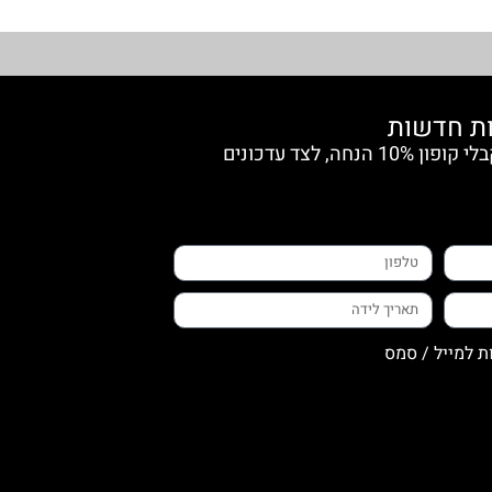
הצטרפי למועדון החברות וקבלי קופון 10% הנחה, לצד עדכונים
ת למייל / סמס