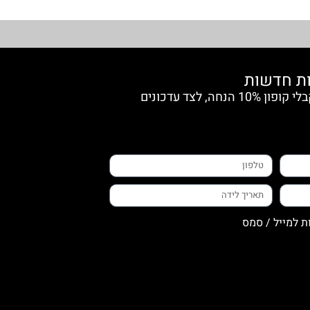
הצטרפי למועדון החברות וקבלי קופון 10% הנחה, לצד עדכונים
ת למייל / סמס