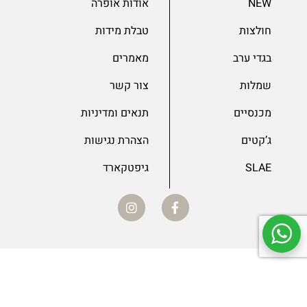
שרוול 3/4
NEW
אודות אופרה
חולצות
טבלת מידות
0
שרוול ארוך
בגדי ערב
מאמרים
0
שרוול קצר
שמלות
צור קשר
מכנסיים
תנאים ומדיניות
ג’קטים
הצהרת נגישות
SLAE
גיפטקארד