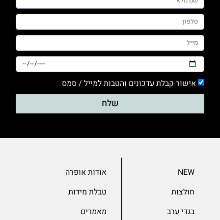
0
חלק
0
טייץ
0
מכנסים
אישור קבלת עדכונים והטבות למייל / סמס
0
שלח
סריגים
0
עם דפוס
0
עם הדפס
NEW
אודות אופרה
0
חולצות
טבלת מידות
ערב
בגדי ערב
מאמרים
0