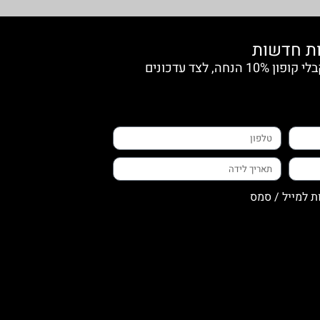
הצטרפי למועדון החברות וקבלי קופון 10% הנחה, לצד עדכונים
ת למייל / סמס