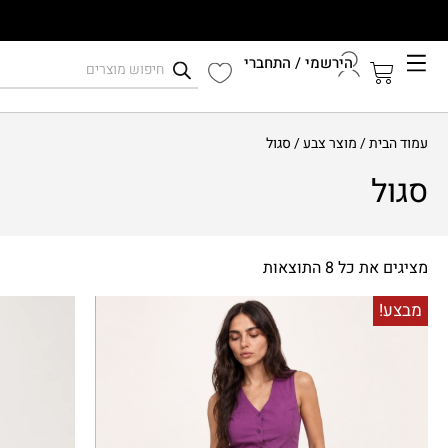
הירשמי / התחברי
קיץ 2026
עמוד הבית
/ מוצר צבע / סגול
התחברי לחשבון שלך
סגול
מציגים את כל ⁦8⁩ התוצאות
מבצע!
מבצע!