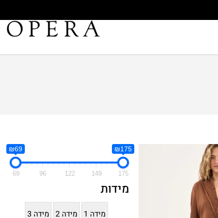
₪69
₪175
69
96
122
149
175
מידות
מידה 1
מידה 2
מידה 3