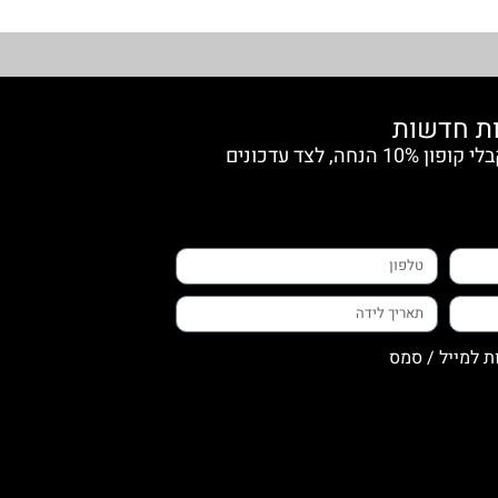
הצטרפי למועדון החברות וקבלי קופון 10% הנחה, לצד עדכונים
ת למייל / סמס