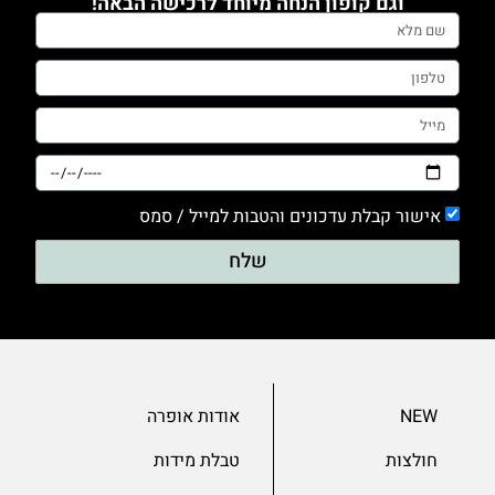
וגם קופון הנחה מיוחד לרכישה הבאה!
0
טייץ
0
מכנסים
0
סריגים
0
אישור קבלת עדכונים והטבות למייל / סמס
עם דפוס
שלח
0
עם הדפס
0
ערב
0
NEW
אודות אופרה
שמלות
חולצות
טבלת מידות
0
שרוול 3/4