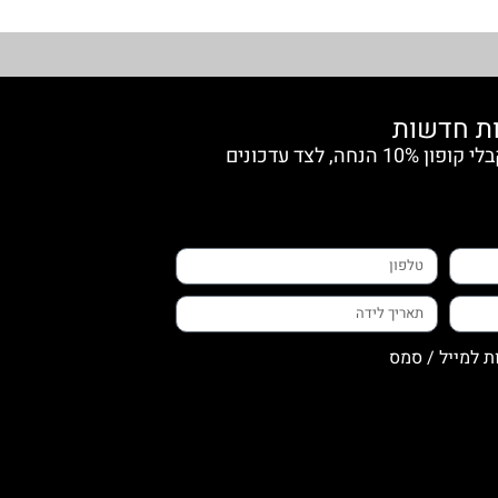
הצטרפי למועדון החברות וקבלי קופון 10% הנחה, לצד עדכונים
ת למייל / סמס