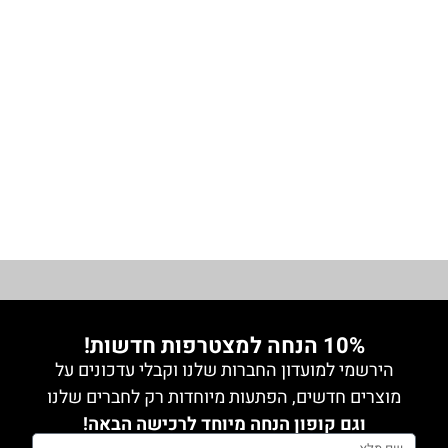
מידה 1
חולצת
נשים
₪
99.00
1
שיפון
מידה 2
מודפס
עם
מידה 1
1
לורקס
מידה 3
מידה 2
מידה 3
1
מידה 4
מידה 4
0
מידה 5
גופיה
1
מידה 5
0
גינס
0
10% הנחה למצטרפות חדשות!
גקטים
הירשמי למועדון החברות שלנו וקבלי עדכונים על
0
מוצרים חדשים, הפתעות מיוחדות רק לחברים שלנו
חלק
וגם קופון הנחה מיוחד לרכישה הבאה!