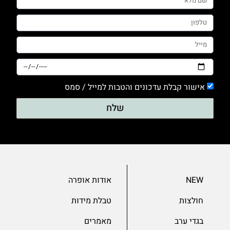
0
טייץ
0
מכנסים
0
סריגים
אישור קבלת עדכונים והטבות למייל / סמס
0
עם דפוס
שלח
0
עם הדפס
0
ערב
NEW
אודות אופרה
0
שמלות
חולצות
טבלת מידות
0
בגדי ערב
מאמרים
שרוול 3/4