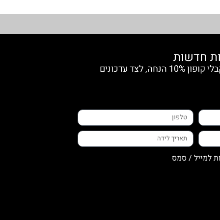
הצטרפי למועדון החברות וקבלי קופון 10% הנחה, לצד עדכונים
ת למייל / סמס