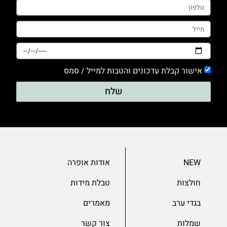
0
טייץ
0
מכנסים
0
סריגים
אישור קבלת עדכונים והטבות למייל / סמס
שלח
0
עם דפוס
0
עם הדפס
0
ערב
NEW
אודות אופרה
חולצות
טבלת מידות
0
שמלות
בגדי ערב
מאמרים
0
שרוול 3/4
שמלות
צור קשר