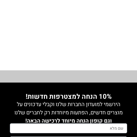
מידה 1
חולצת
נשים
₪
150.00
1
עם
מידה 2
צעיף
מידה 1
1
מידה 3
מידה 2
מידה 3
1
מידה 4
מידה 4
0
גופיה
0
מידה 5
0
גינס
10% הנחה למצטרפות חדשות!
0
הירשמי למועדון החברות שלנו וקבלי עדכונים על
גקטים
מוצרים חדשים, הפתעות מיוחדות רק לחברים שלנו
0
וגם קופון הנחה מיוחד לרכישה הבאה!
חלק