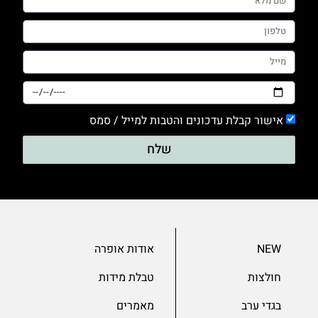
0
טייץ
0
מכנסים
0
סריגים
אישור קבלת עדכונים והטבות למייל / סמס
0
עם דפוס
שלח
1
עם הדפס
0
ערב
NEW
אודות אופרה
0
שמלות
חולצות
טבלת מידות
0
בגדי ערב
מאמרים
שרוול 3/4