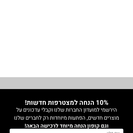
מידה 1
חולצה
נשית
₪
99.00
1
מכופתרת
מידה 2
בד
שיפון
מידה 1
1
מקומט
מידה 3
מידה 2
מידה 3
1
מידה 4
מידה 4
0
מידה 5
גופיה
1
מידה 5
0
גינס
0
10% הנחה למצטרפות חדשות!
גקטים
הירשמי למועדון החברות שלנו וקבלי עדכונים על
0
מוצרים חדשים, הפתעות מיוחדות רק לחברים שלנו
חלק
וגם קופון הנחה מיוחד לרכישה הבאה!