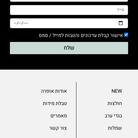
טייץ
0
מכנסים
אישור קבלת עדכונים והטבות למייל / סמס
0
סריגים
שלח
0
עם דפוס
0
עם הדפס
NEW
אודות אופרה
0
ערב
חולצות
טבלת מידות
0
בגדי ערב
מאמרים
שמלות
שמלות
צור קשר
0
שרוול 3/4