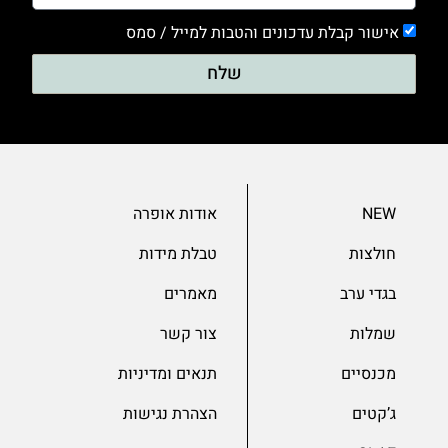
0
אישור קבלת עדכונים והטבות למייל / סמס
שמלות
שלח
0
שרוול 3/4
0
שרוול ארוך
0
NEW
אודות אופרה
שרוול קצר
חולצות
טבלת מידות
בגדי ערב
מאמרים
שמלות
צור קשר
מכנסיים
תנאים ומדיניות
ג’קטים
הצהרת נגישות