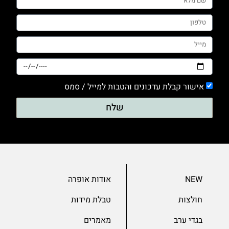
0
חלק
0
טייץ
0
מכנסים
אישור קבלת עדכונים והטבות למייל / סמס
0
שלח
סריגים
0
עם דפוס
0
עם הדפס
NEW
אודות אופרה
0
חולצות
טבלת מידות
ערב
בגדי ערב
מאמרים
0