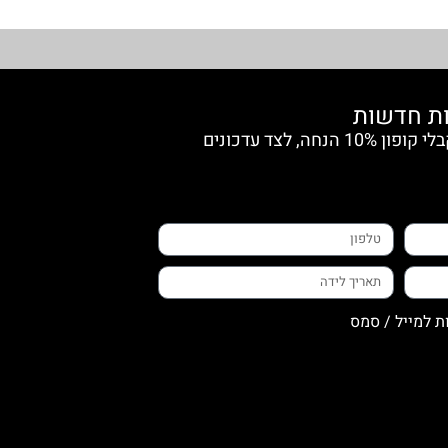
הצטרפי למועדון החברות וקבלי קופון 10% הנחה, לצד עדכונים
ת למייל / סמס