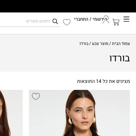
הירשמי / התחברי
קיץ 2026
עמוד הבית
/ מוצר צבע / בורדו
התחברי לחשבון שלך
בורדו
מציגים את כל ⁦14⁩ התוצאות