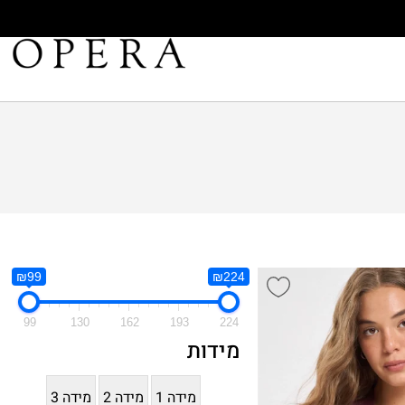
₪99
₪224
99
130
162
193
224
מידות
מידה 1
מידה 2
מידה 3