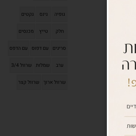
גופיה
גינס
גקטים
חלק
טייץ
מכנסים
סריגים
עם דפוס
עם הדפס
ערב
שמלות
שרוול 3/4
שרוול ארוך
שרוול קצר