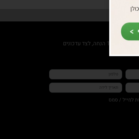
הצטרפי למועדון החברות וקבלי קופון 10% הנחה, לצד עדכונים
ת למייל / סמס