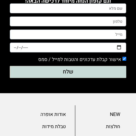
וגם קופון הנחה מיוחד לרכישה הבאה!
0
טייץ
0
מכנסים
0
סריגים
0
אישור קבלת עדכונים והטבות למייל / סמס
עם דפוס
שלח
0
עם הדפס
0
ערב
0
NEW
אודות אופרה
שמלות
חולצות
טבלת מידות
0
שרוול 3/4