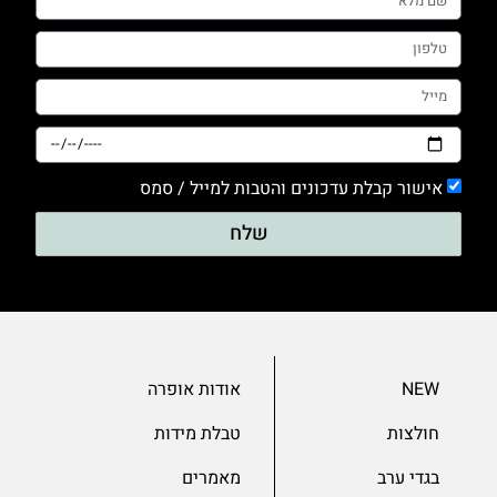
0
טייץ
0
מכנסים
0
סריגים
אישור קבלת עדכונים והטבות למייל / סמס
0
עם דפוס
שלח
0
עם הדפס
0
ערב
NEW
אודות אופרה
0
שמלות
חולצות
טבלת מידות
0
בגדי ערב
מאמרים
שרוול 3/4