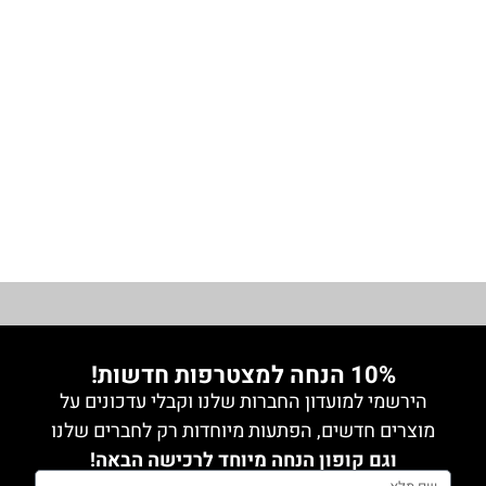
מידה 1
חולצת
נשית
₪
168.00
1
מכופתרת
מידה 2
רזיל
מודפס
מידה 1
1
מידה 3
מידה 2
מידה 3
1
מידה 4
מידה 4
0
מידה 5
גופיה
1
מידה 5
0
גינס
0
10% הנחה למצטרפות חדשות!
גקטים
הירשמי למועדון החברות שלנו וקבלי עדכונים על
0
מוצרים חדשים, הפתעות מיוחדות רק לחברים שלנו
חלק
וגם קופון הנחה מיוחד לרכישה הבאה!