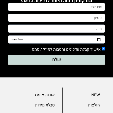
וגם קופון הנחה מיוחד לרכישה הבאה!
0
חלק
1
טייץ
0
מכנסים
אישור קבלת עדכונים והטבות למייל / סמס
0
סריגים
שלח
0
עם דפוס
1
עם הדפס
NEW
אודות אופרה
0
ערב
חולצות
טבלת מידות
0