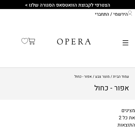
הצטרפי לקבוצת הוואטסאפ הסגורה שלנו >
הירשמי / התחברי
התחברי לחשבון שלך
קיץ 2026
עמוד הבית
/ מוצר צבע / אפור - כחול
אפור - כחול
מציגים
₪99
₪175
התוצאות